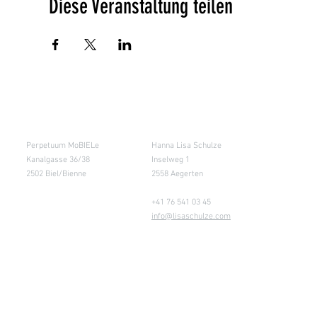
Diese Veranstaltung teilen
Salle de cours
Entrepôt (Retours)
Perpetuum MoBIELe
Hanna Lisa Schulze
Kanalgasse 36/38
Inselweg 1
2502 Biel/Bienne
2558 Aegerten
+41 76 541 03 45
info@lisaschulze.com