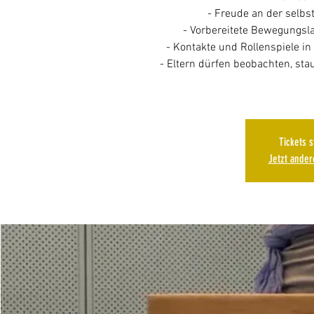
- Freude an der selb
- Vorbereitete Bewegungsl
- Kontakte und Rollenspiele i
- Eltern dürfen beobachten, st
Tickets 
Jetzt ande