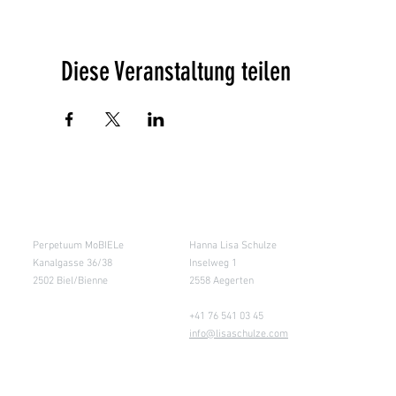
Diese Veranstaltung teilen
Salle de cours
Entrepôt (Retours)
Perpetuum MoBIELe
Hanna Lisa Schulze
Kanalgasse 36/38
Inselweg 1
2502 Biel/Bienne
2558 Aegerten
+41 76 541 03 45
info@lisaschulze.com