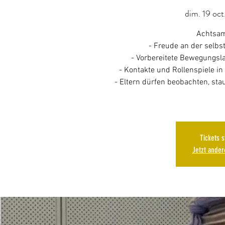
dim. 19 oct
Achtsam
- Freude an der selb
- Vorbereitete Bewegungsl
- Kontakte und Rollenspiele i
- Eltern dürfen beobachten, st
Tickets 
Jetzt ande