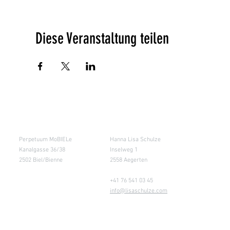
Diese Veranstaltung teilen
Salle de cours
Entrepôt (Retours)
Perpetuum MoBIELe
Hanna Lisa Schulze
Kanalgasse 36/38
Inselweg 1
2502 Biel/Bienne
2558 Aegerten
+41 76 541 03 45
info@lisaschulze.com