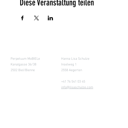
Diese Veranstaltung teilen
Salle de cours
Entrepôt (Retours)
Perpetuum MoBIELe
Hanna Lisa Schulze
Kanalgasse 36/38
Inselweg 1
2502 Biel/Bienne
2558 Aegerten
+41 76 541 03 45
info@lisaschulze.com