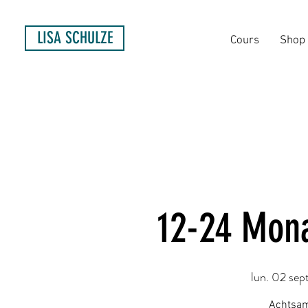
LISA SCHULZE
Cours
Shop
12-24 Mona
lun. 02 sept
Achtsam