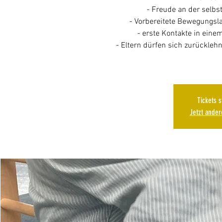
- Freude an der selb
- Vorbereitete Bewegungsl
- erste Kontakte in eine
- Eltern dürfen sich zurückleh
Tickets 
Jetzt ande