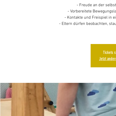
- Freude an der selb
- Vorbereitete Bewegungsl
- Kontakte und Freispiel in 
- Eltern dürfen beobachten, st
Tickets 
Jetzt ande