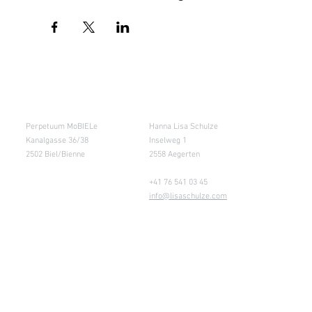
Salle de cours
Entrepôt (Retours)
Perpetuum MoBIELe
Hanna Lisa Schulze
Kanalgasse 36/38
Inselweg 1
2502 Biel/Bienne
2558 Aegerten
+41 76 541 03 45
info@lisaschulze.com