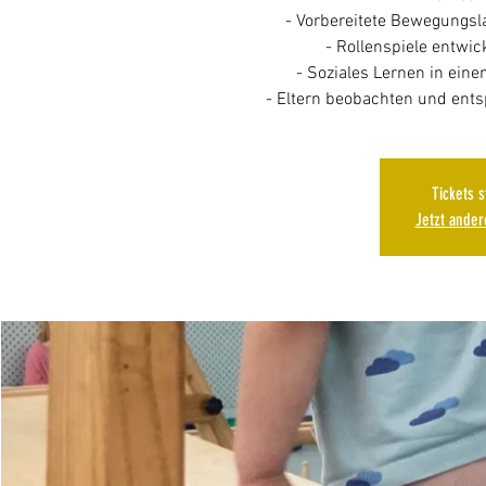
- Vorbereitete Bewegungs
- Rollenspiele entwic
- Soziales Lernen in ein
Tickets 
Jetzt ande