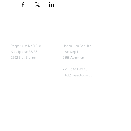
Salle de cours
Entrepôt (Retours)
Perpetuum MoBIELe
Hanna Lisa Schulze
Kanalgasse 36/38
Inselweg 1
2502 Biel/Bienne
2558 Aegerten
+41 76 541 03 45
info@lisaschulze.com