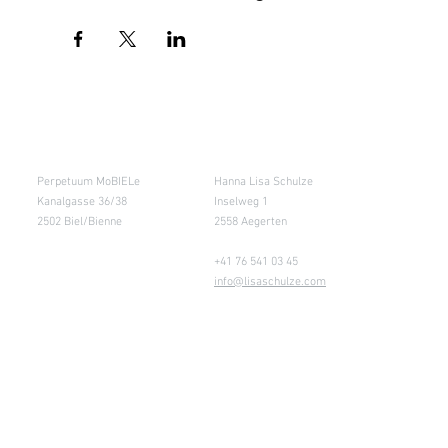
Salle de cours
Entrepôt (Retours)
Perpetuum MoBIELe
Hanna Lisa Schulze
Kanalgasse 36/38
Inselweg 1
2502 Biel/Bienne
2558 Aegerten
+41 76 541 03 45
info@lisaschulze.com