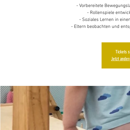
- Vorbereitete Bewegungs
- Rollenspiele entwic
- Soziales Lernen in ein
Tickets 
Jetzt ande