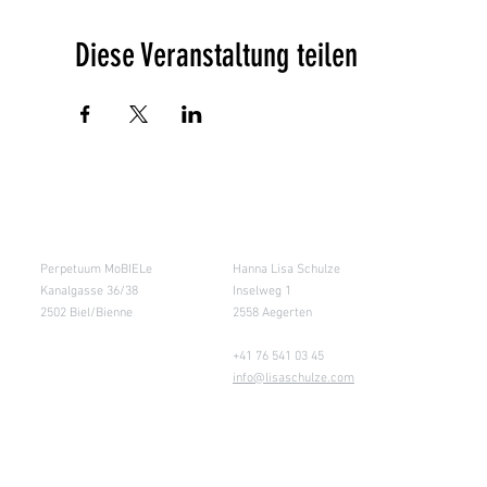
Diese Veranstaltung teilen
Salle de cours
Entrepôt (Retours)
Perpetuum MoBIELe
Hanna Lisa Schulze
Kanalgasse 36/38
Inselweg 1
2502 Biel/Bienne
2558 Aegerten
+41 76 541 03 45
info@lisaschulze.com