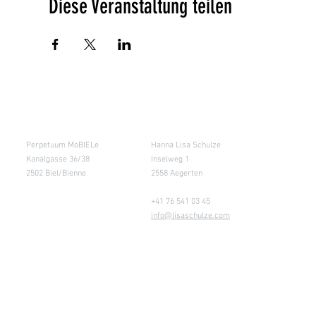
Diese Veranstaltung teilen
Salle de cours
Entrepôt (Retours)
Perpetuum MoBIELe
Hanna Lisa Schulze
Kanalgasse 36/38
Inselweg 1
2502 Biel/Bienne
2558 Aegerten
+41 76 541 03 45
info@lisaschulze.com