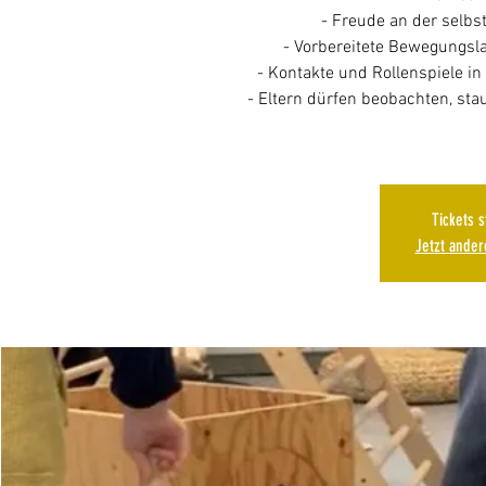
- Freude an der selb
- Vorbereitete Bewegungsl
- Kontakte und Rollenspiele i
- Eltern dürfen beobachten, st
Tickets 
Jetzt ande