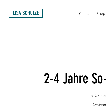
LISA SCHULZE
Cours
Shop
2-4 Jahre So
dim. 07 déc
Achtsam