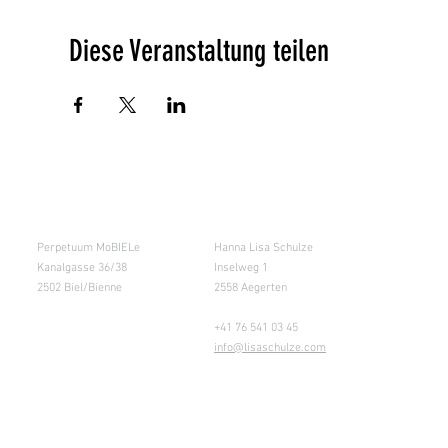
Diese Veranstaltung teilen
Salle de cours
Entrepôt (Retours)
Perpetuum MoBIELe
Hanna Lisa Schulze
Kanalgasse 36/38
Inselweg 1
2502 Biel/Bienne
2558 Aegerten
+41 76 541 03 45
info@lisaschulze.com