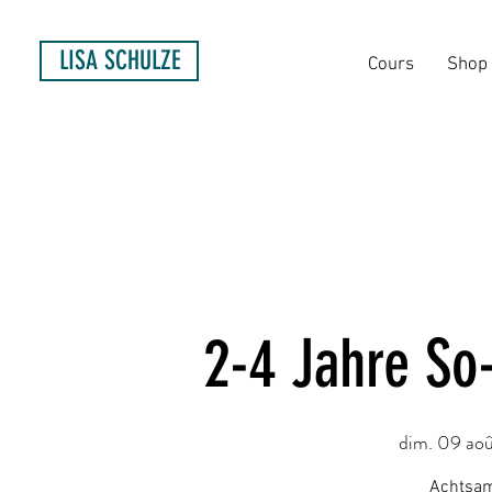
LISA SCHULZE
Cours
Shop
2-4 Jahre So
dim. 09 aoû
Achtsam