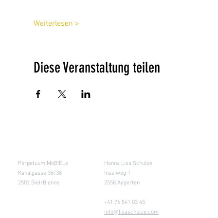
Weiterlesen >
Diese Veranstaltung teilen
Salle de cours
Entrepôt (Retours)
Perpetuum MoBIELe
Hanna Lisa Schulze
Kanalgasse 36/38
Inselweg 1
2502 Biel/Bienne
2558 Aegerten
+41 76 541 03 45
info@lisaschulze.com