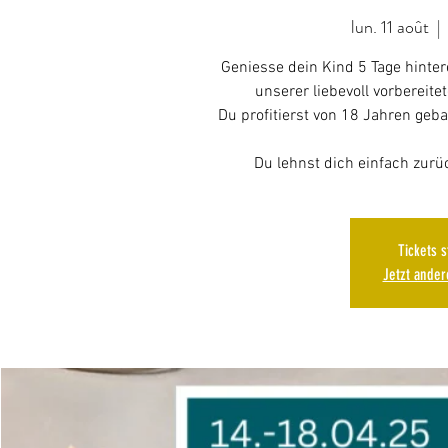
lun. 11 août
  | 
Geniesse dein Kind 5 Tage hinte
unserer liebevoll vorbereit
Du profitierst von 18 Jahren geb
Tickets 
Jetzt ande