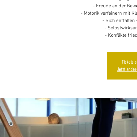
- Freude an der Bew
- Motorik verfeinern mit K
- Sich entfalten 
- Selbstwirksam
- Konflikte frie
Tickets 
Jetzt ande