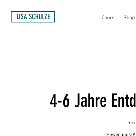
LISA SCHULZE
Cours
Shop
4-6 Jahre Ent
mer
Bewegungs-Kur