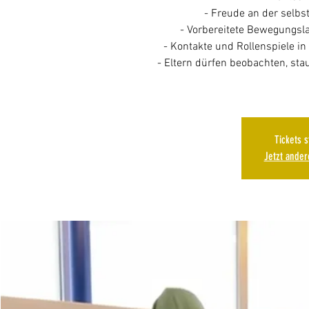
- Freude an der selb
- Vorbereitete Bewegungsl
- Kontakte und Rollenspiele i
- Eltern dürfen beobachten, st
Tickets 
Jetzt ande