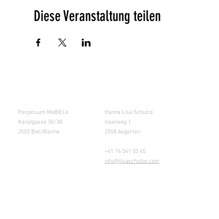
Diese Veranstaltung teilen
Salle de cours
Entrepôt (Retours)
Perpetuum MoBIELe
Hanna Lisa Schulze
Kanalgasse 36/38
Inselweg 1
2502 Biel/Bienne
2558 Aegerten
+41 76 541 03 45
info@lisaschulze.com