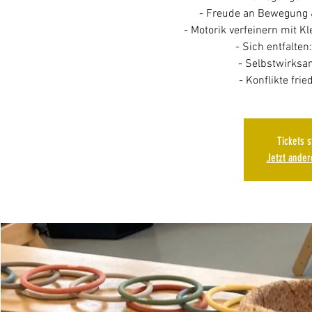
- Freude an Bewegung &
- Motorik verfeinern mit K
- Sich entfalten:
- Selbstwirksam
- Konflikte frie
Tickets 
Jetzt ande