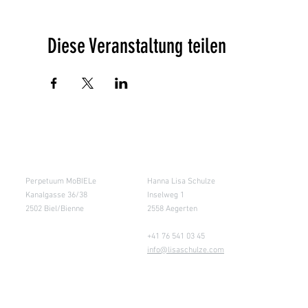
Diese Veranstaltung teilen
Salle de cours
Entrepôt (Retours)
Perpetuum MoBIELe
Hanna Lisa Schulze
Kanalgasse 36/38
Inselweg 1
2502 Biel/Bienne
2558 Aegerten
+41 76 541 03 45
info@lisaschulze.com