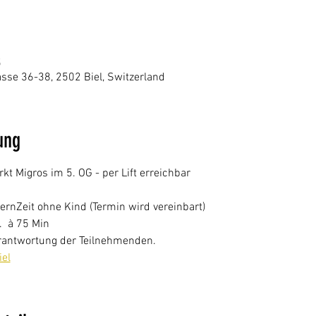
5
se 36-38, 2502 Biel, Switzerland
ung
 Migros im 5. OG - per Lift erreichbar
ernZeit ohne Kind (Termin wird vereinbart)
.  à 75 Min
Verantwortung der Teilnehmenden.
el