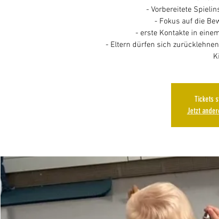
- Vorbereitete Spieli
- Fokus auf die Be
- erste Kontakte in eine
- Eltern dürfen sich zurücklehnen
K
Tickets 
Jetzt ande