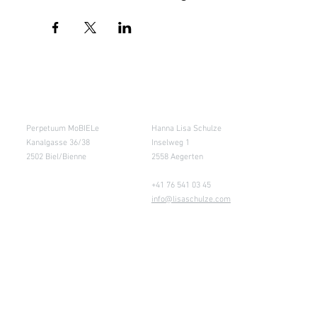
Salle de cours
Entrepôt (Retours)
Perpetuum MoBIELe
Hanna Lisa Schulze
Kanalgasse 36/38
Inselweg 1
2502 Biel/Bienne
2558 Aegerten
+41 76 541 03 45
info@lisaschulze.com