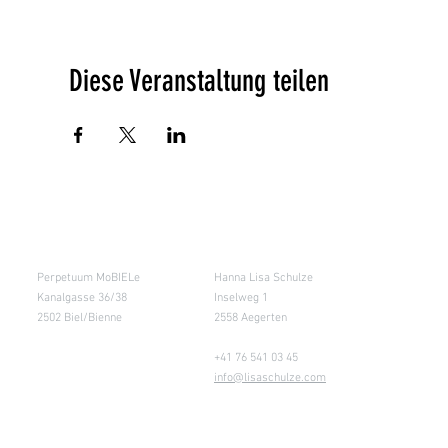
Diese Veranstaltung teilen
Salle de cours
Entrepôt (Retours)
Perpetuum MoBIELe
Hanna Lisa Schulze
Kanalgasse 36/38
Inselweg 1
2502 Biel/Bienne
2558 Aegerten
+41 76 541 03 45
info@lisaschulze.com