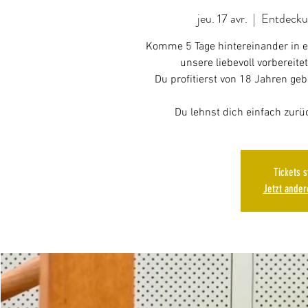
jeu. 17 avr.
  |  
Entdecku
Komme 5 Tage hintereinander in e
unsere liebevoll vorbereit
Du profitierst von 18 Jahren ge
Tickets 
Jetzt ande