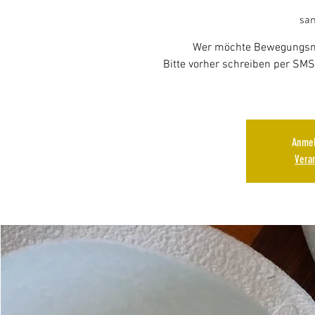
sam
Wer möchte Bewegungsma
Bitte vorher schreiben per SMS
Anmel
Vera