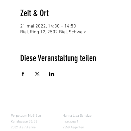
Zeit & Ort
21 mai 2022, 14:30 – 14:50
Biel, Ring 12, 2502 Biel, Schweiz
Diese Veranstaltung teilen
Salle de cours
Entrepôt (Retours)
Perpetuum MoBIELe
Hanna Lisa Schulze
Kanalgasse 36/38
Inselweg 1
2502 Biel/Bienne
2558 Aegerten