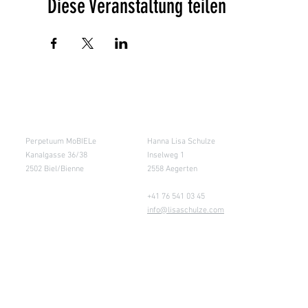
Diese Veranstaltung teilen
Salle de cours
Entrepôt (Retours)
Perpetuum MoBIELe
Hanna Lisa Schulze
Kanalgasse 36/38
Inselweg 1
2502 Biel/Bienne
2558 Aegerten
+41 76 541 03 45
info@lisaschulze.com