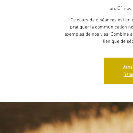
lun. 01 nov.
Ce cours de 6 séances est un e
pratiquer la communication no
exemples de nos vies. Combiné ave
lien que de sé
Anmel
Vera