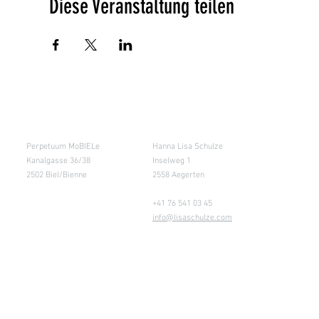
Diese Veranstaltung teilen
Salle de cours
Entrepôt (Retours)
Perpetuum MoBIELe
Hanna Lisa Schulze
Kanalgasse 36/38
Inselweg 1
2502 Biel/Bienne
2558 Aegerten
+41 76 541 03 45
info@lisaschulze.com