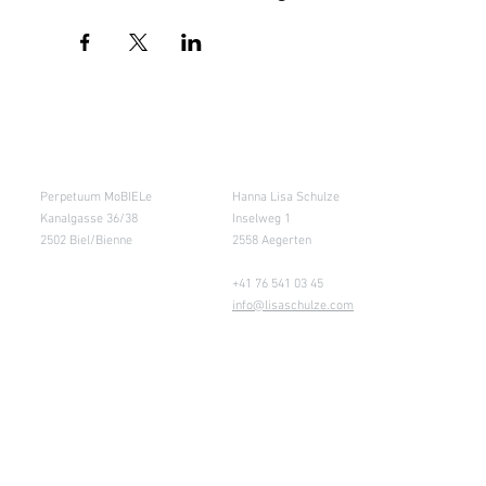
Salle de cours
Entrepôt (Retours)
Perpetuum MoBIELe
Hanna Lisa Schulze
Kanalgasse 36/38
Inselweg 1
2502 Biel/Bienne
2558 Aegerten
+41 76 541 03 45
info@lisaschulze.com