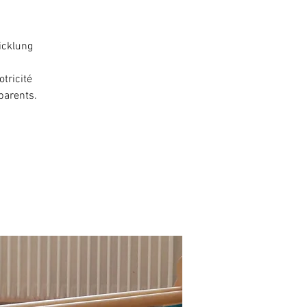
icklung
tricité
parents.