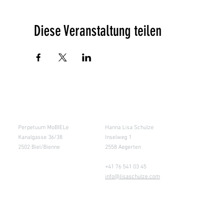
Diese Veranstaltung teilen
Salle de cours
Entrepôt (Retours)
Perpetuum MoBIELe
Hanna Lisa Schulze
Kanalgasse 36/38
Inselweg 1
2502 Biel/Bienne
2558 Aegerten
+41 76 541 03 45
info@lisaschulze.com