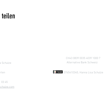
 teilen
Retours)
Compte
CH43 0839 0035 4039 1000 
Alternative Bank Schweiz
a Schulze
1
rten
0765410345, Hanna Lisa Schulze
1 03 45
schulze.com