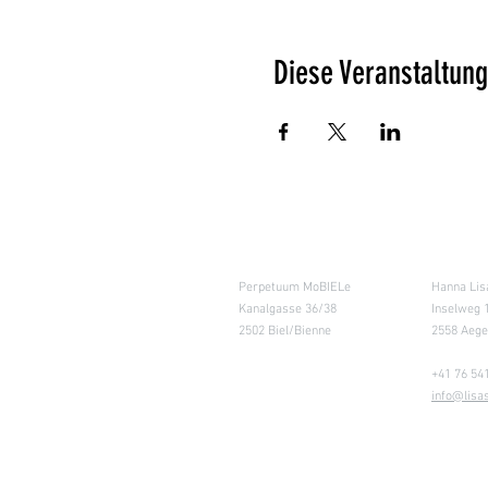
Diese Veranstaltung
Salle de cours
Entrepôt (
Perpetuum MoBIELe
Hanna Lis
Kanalgasse 36/38
Inselweg 
2502 Biel/Bienne
2558 Aege
+41 76 54
info@lisa