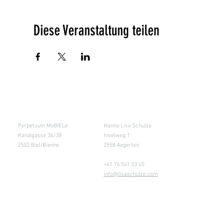
Diese Veranstaltung teilen
Salle de cours
Entrepôt (Retours)
Perpetuum MoBIELe
Hanna Lisa Schulze
Kanalgasse 36/38
Inselweg 1
2502 Biel/Bienne
2558 Aegerten
+41 76 541 03 45
info@lisaschulze.com