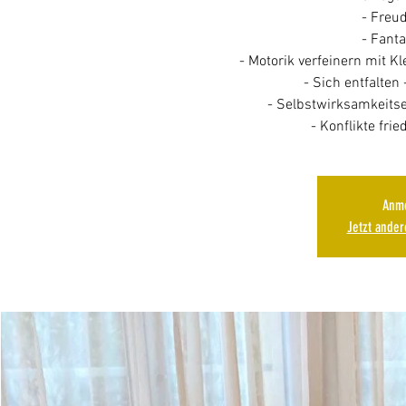
- Freu
- Fanta
- Motorik verfeinern mit K
- Sich entfalten 
- Selbstwirksamkeitse
- Konflikte frie
Anme
Jetzt ande