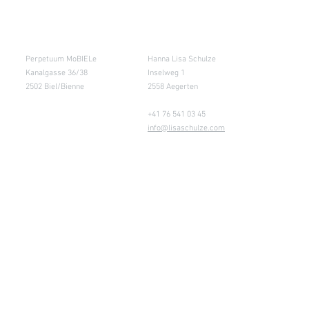
Salle de cours
Entrepôt (Retours)
Perpetuum MoBIELe
Hanna Lisa Schulze
Kanalgasse 36/38
Inselweg 1
2502 Biel/Bienne
2558 Aegerten
+41 76 541 03 45
info@lisaschulze.com