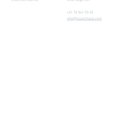
2502 Biel/Bienne
2558 Aegerten
+41 76 541 03 45
info@lisaschulze.com