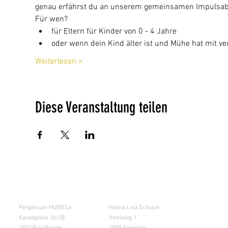
genau erfährst du an unserem gemeinsamen Impulsab
Für wen?
für Eltern für Kinder von 0 - 4 Jahre
oder wenn dein Kind älter ist und Mühe hat mit ver
Weiterlesen >
Diese Veranstaltung teilen
Salle de cours
Entrepôt (Retours)
Perpetuum MoBIELe
Hanna Lisa Schulze
Kanalgasse 36/38
Inselweg 1