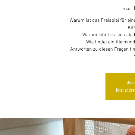
mar. 1
Warum ist das Freispiel für ei
Kit
Warum lohnt es sich ab d
Wie findet ein Kleinkin
Antworten zu diesen Fragen fi
Anme
Jetzt ande