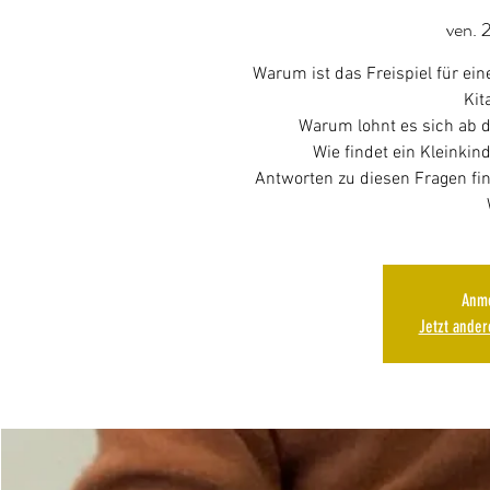
ven. 2
Warum ist das Freispiel für ei
Kit
Warum lohnt es sich ab d
Wie findet ein Kleinkin
Antworten zu diesen Fragen fi
Anme
Jetzt ande