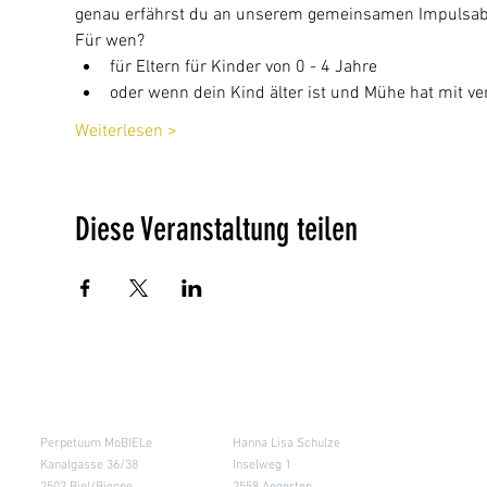
genau erfährst du an unserem gemeinsamen Impulsab
Für wen?
für Eltern für Kinder von 0 - 4 Jahre
oder wenn dein Kind älter ist und Mühe hat mit ver
Weiterlesen >
Diese Veranstaltung teilen
Salle de cours
Entrepôt (Retours)
Perpetuum MoBIELe
Hanna Lisa Schulze
Kanalgasse 36/38
Inselweg 1