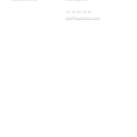
2502 Biel/Bienne
2558 Aegerten
+41 76 541 03 45
info@lisaschulze.com