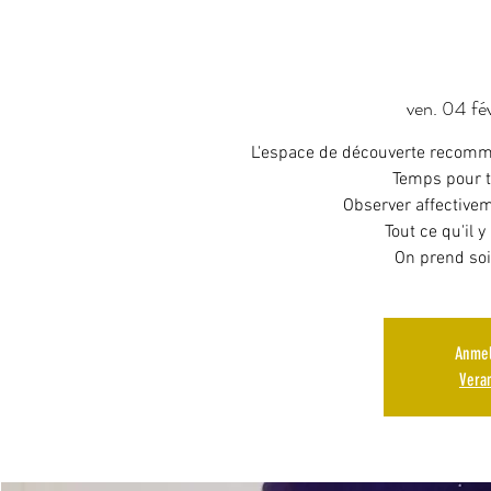
ven. 04 fév
L'espace de découverte recommen
Temps pour toi
Observer affectivem
Tout ce qu'il y 
Anmel
Vera