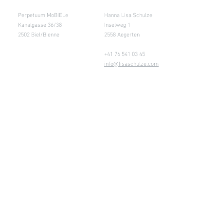
Salle de cours
Entrepôt (Retours)
Perpetuum MoBIELe
Hanna Lisa Schulze
Kanalgasse 36/38
Inselweg 1
2502 Biel/Bienne
2558 Aegerten
+41 76 541 03 45
info@lisaschulze.com