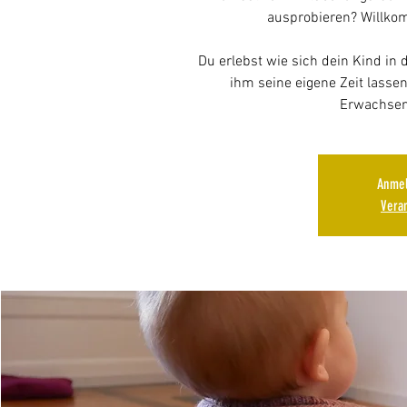
ausprobieren? Willk
Du erlebst wie sich dein Kind in
ihm seine eigene Zeit lasse
Erwachsen
Anmel
Vera