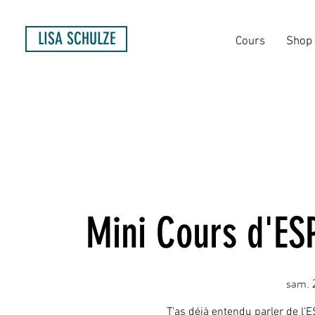
LISA SCHULZE
Cours
Shop
Mini Cours d'E
sam. 
T'as déjà entendu parler de l