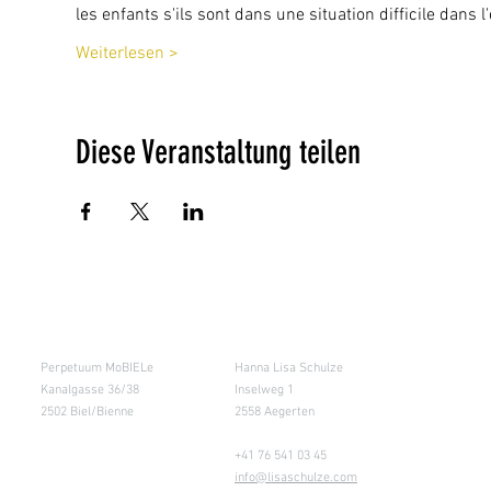
les enfants s'ils sont dans une situation difficile dans 
Weiterlesen >
Diese Veranstaltung teilen
Salle de cours
Entrepôt (Retours)
Perpetuum MoBIELe
Hanna Lisa Schulze
Kanalgasse 36/38
Inselweg 1
2502 Biel/Bienne
2558 Aegerten
+41 76 541 03 45
info@lisaschulze.com