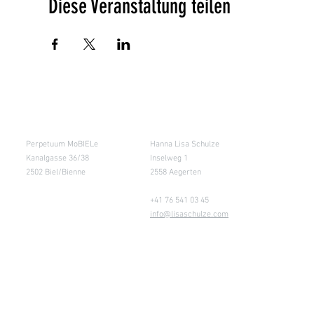
Diese Veranstaltung teilen
Salle de cours
Entrepôt (Retours)
Perpetuum MoBIELe
Hanna Lisa Schulze
Kanalgasse 36/38
Inselweg 1
2502 Biel/Bienne
2558 Aegerten
+41 76 541 03 45
info@lisaschulze.com