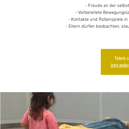
- Freude an der selb
- Vorbereitete Bewegungsl
- Kontakte und Rollenspiele i
- Eltern dürfen beobachten, st
Tickets 
Jetzt ande