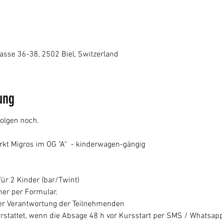
sse 36-38, 2502 Biel, Switzerland
ung
olgen noch.
t Migros im OG "A" - kinderwagen-gängig
 für 2 Kinder (bar/Twint)
er per Formular.
 der Verantwortung der Teilnehmenden
rstattet, wenn die Absage 48 h vor Kursstart per SMS / Whatsapp