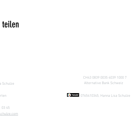
 teilen
Retours)
Compte
CH43 0839 0035 4039 1000 
Alternative Bank Schweiz
a Schulze
1
rten
0765410345, Hanna Lisa Schulze
1 03 45
schulze.com