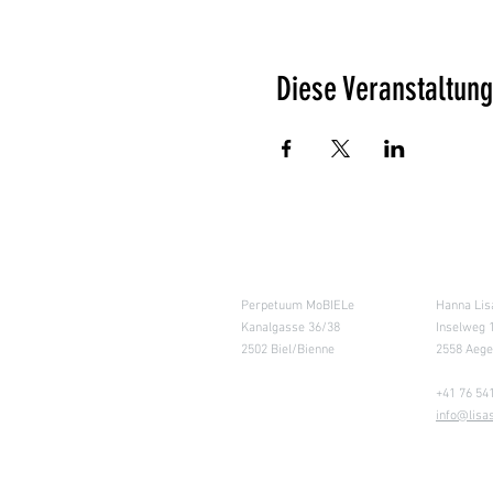
Diese Veranstaltung
Salle de cours
Entrepôt (
Perpetuum MoBIELe
Hanna Lis
Kanalgasse 36/38
Inselweg 
2502 Biel/Bienne
2558 Aege
+41 76 54
info@lisa