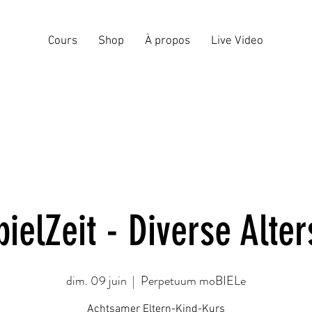
Cours
Shop
À propos
Live Video
pielZeit - Diverse Alte
dim. 09 juin
  |  
Perpetuum moBIELe
Achtsamer Eltern-Kind-Kurs