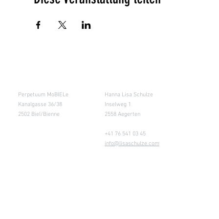
Salle de cours
Entrepôt (Retours)
Perpetuum MoBIELe
Hanna Lisa Schulze
Kanalgasse 36/38
Inselweg 1
2502 Biel/Bienne
2558 Aegerten
+41 76 541 03 45
info@lisaschulze.com