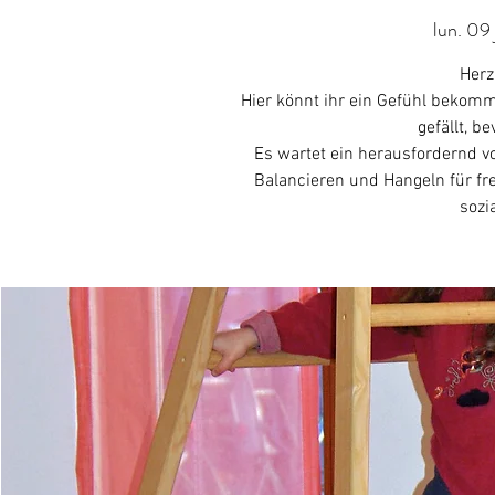
lun. 09 
Herz
Hier könnt ihr ein Gefühl beko
gefällt, b
Es wartet ein herausfordernd vo
Balancieren und Hangeln für fr
sozi