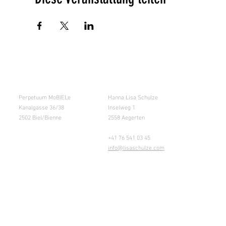
Salle de cours
Entrepôt (Retours)
Perpetuum MoBIELe
Hanna Lisa Schulze
Kanalgasse 36/38
Inselweg 1
2502 Biel/Bienne
2558 Aegerten
+41 76 541 03 45
info@lisaschulze.com