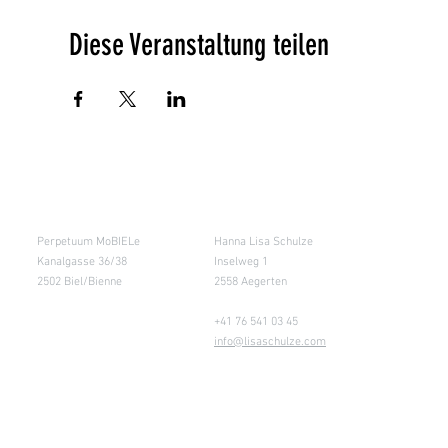
Diese Veranstaltung teilen
Salle de cours
Entrepôt (Retours)
Perpetuum MoBIELe
Hanna Lisa Schulze
Kanalgasse 36/38
Inselweg 1
2502 Biel/Bienne
2558 Aegerten
+41 76 541 03 45
info@lisaschulze.com