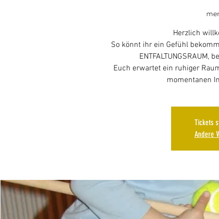
mer
Herzlich wil
So könnt ihr ein Gefühl bekomm
ENTFALTUNGSRAUM, bevo
Euch erwartet ein ruhiger Raum 
momentanen In
Tickets 
Andere V