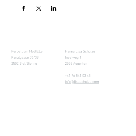
Salle de cours
Entrepôt (Retours)
Perpetuum MoBIELe
Hanna Lisa Schulze
Kanalgasse 36/38
Inselweg 1
2502 Biel/Bienne
2558 Aegerten
+41 76 541 03 45
info@lisaschulze.com