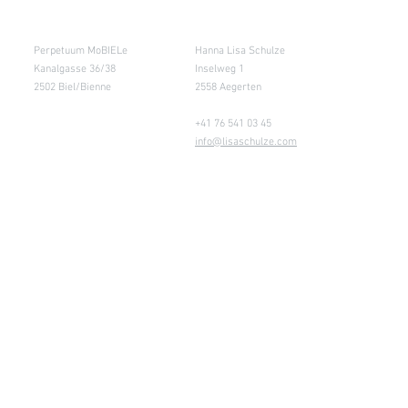
Salle de cours
Entrepôt (Retours)
Perpetuum MoBIELe
Hanna Lisa Schulze
Kanalgasse 36/38
Inselweg 1
2502 Biel/Bienne
2558 Aegerten
+41 76 541 03 45
info@lisaschulze.com