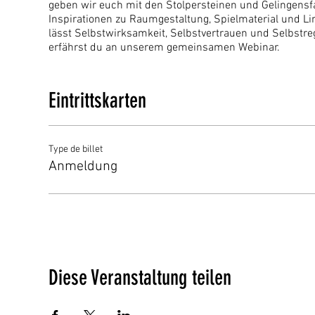
geben wir euch mit den Stolpersteinen und Gelingensf
Inspirationen zu Raumgestaltung, Spielmaterial und Lin
lässt Selbstwirksamkeit, Selbstvertrauen und Selbstre
erfährst du an unserem gemeinsamen Webinar.
Für wen?
Eintrittskarten
für Eltern für Kinder von 0 - 4 Jahre
wenn dein Kind älter ist und Mühe hat mit vertief
für Fachpersonen aus Kitas, Spielgruppen, Tage
Type de billet
Was?
Anmeldung
Beim Webinar erfahrt ihr, was ein vertieftes, selbststän
unsere Schätze aus 16 Jahren Erfahrung im ENTDECKU
individuellen Fragen. Ihr bekommt nach dem Abend ei
Freispiel per Mail zugeschickt.
Preis?
50 CHF
Diese Veranstaltung teilen
Zoomlink