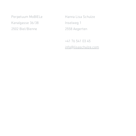
Salle de cours
Entrepôt (Retours)
Perpetuum MoBIELe
Hanna Lisa Schulze
Kanalgasse 36/38
Inselweg 1
2502 Biel/Bienne
2558 Aegerten
+41 76 541 03 45
info@lisaschulze.com