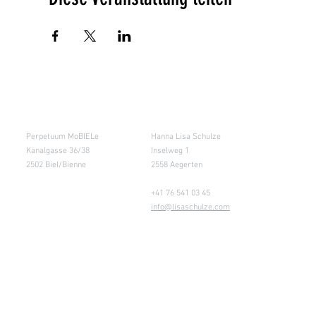
Salle de cours
Entrepôt (Retours)
Perpetuum MoBIELe
Hanna Lisa Schulze
Kanalgasse 36/38
Inselweg 1
2502 Biel/Bienne
2558 Aegerten
+41 76 541 03 45
info@lisaschulze.com