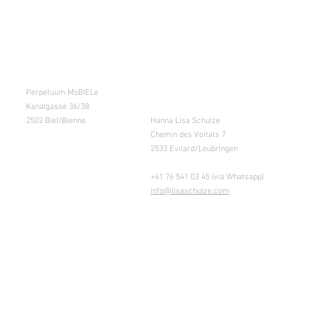
Kursraum
Lager
Perpetuum MoBIELe
für Abholung nach
Absprache &
Kanalgasse 36/38
Retouren
2502 Biel/Bienne
Hanna Lisa Schulze
Chemin des Voitats 7
2533 Evilard/Leubringen
+41 76 541 03 45 (via Whatsapp)
info@lisaschulze.com