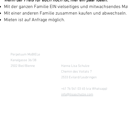
Wenn der Preis für euch hoch ist, hier ein paar Ideen:
Mit der ganzen Familie
EIN
vielseitiges und mitwachsendes Ma
Mit einer anderen Familie zusammen kaufen und abwechseln.
Mieten ist auf Anfrage möglich.
Kursraum
Lager
Perpetuum MoBIELe
für Abholung nach
Absprache &
Kanalgasse 36/38
Retouren
2502 Biel/Bienne
Hanna Lisa Schulze
Chemin des Voitats 7
2533 Evilard/Leubringen
+41 76 541 03 45 (via Whatsapp)
info@lisaschulze.com