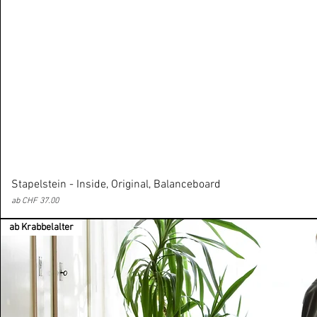
Stapelstein - Inside, Original, Balanceboard
Sale-Preis
ab
CHF 37.00
ab Krabbelalter