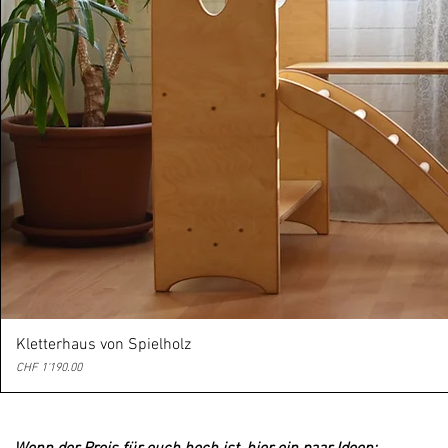
Kletterhaus von Spielholz
Preis
CHF 1'190.00