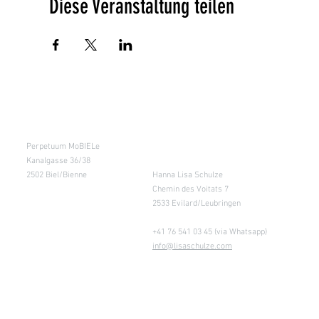
Diese Veranstaltung teilen
Kursraum
Lager
Perpetuum MoBIELe
für Abholung nach
Absprache &
Kanalgasse 36/38
Retouren
2502 Biel/Bienne
Hanna Lisa Schulze
Chemin des Voitats 7
2533 Evilard/Leubringen
+41 76 541 03 45 (via Whatsapp)
info@lisaschulze.com