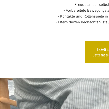
- Freude an der selb
- Vorbereitete Bewegungsl
- Kontakte und Rollenspiele i
- Eltern dürfen beobachten, st
Tickets 
Jetzt ande