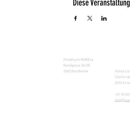
Diese Veranstaltung
Kursraum
Lager
Perpetuum MoBIELe
für Abhol
Kanalgasse 36/38
Retouren
2502 Biel/Bienne
Hanna Lis
Chemin de
2533 Evil
+41 76 541
info@lisa