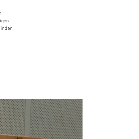
n
rigen
Kinder