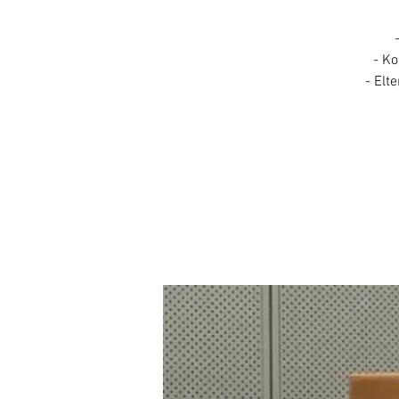
- Ko
- Elt