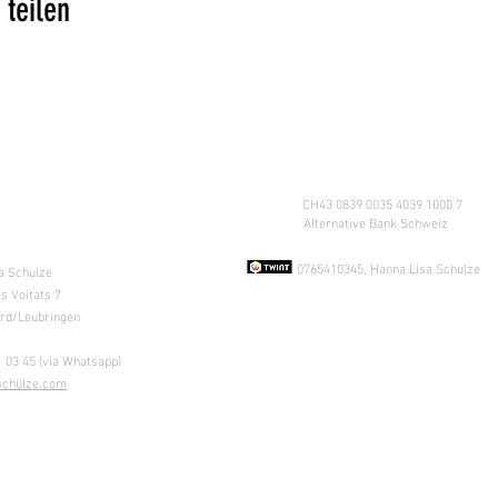
 teilen
Konto
CH43 0839 0035 4039 1000 7
A
lternative Bank Schweiz
ung nach
Absprache &
0765410345, Hanna Lisa Schulze
a Schulze
s Voitats 7
ard/Leubringen
 03 45 (via Whatsapp)
schulze.com