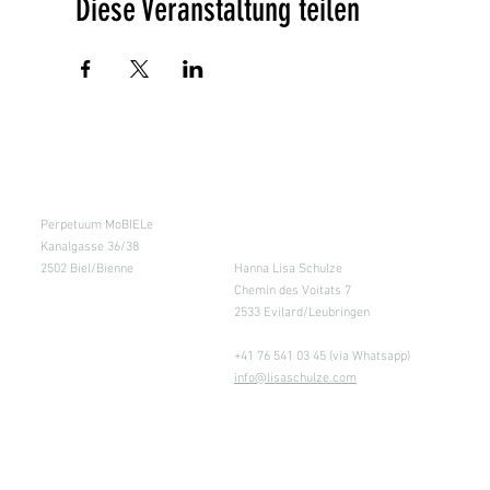
Diese Veranstaltung teilen
Kursraum
Lager
Perpetuum MoBIELe
für Abholung nach
Absprache &
Kanalgasse 36/38
Retouren
2502 Biel/Bienne
Hanna Lisa Schulze
Chemin des Voitats 7
2533 Evilard/Leubringen
+41 76 541 03 45 (via Whatsapp)
info@lisaschulze.com