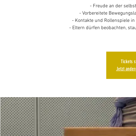
- Freude an der selb
- Vorbereitete Bewegungsl
- Kontakte und Rollenspiele i
- Eltern dürfen beobachten, st
Tickets 
Jetzt ande