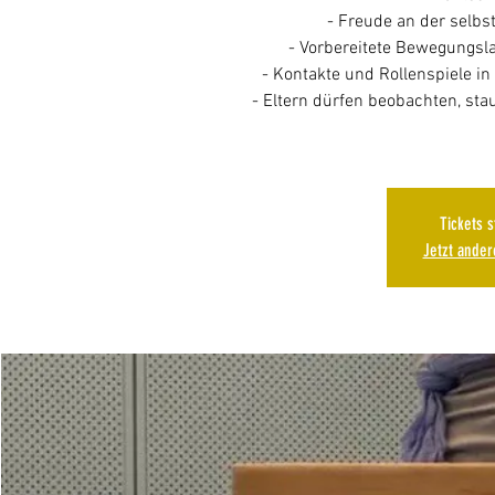
- Freude an der selb
- Vorbereitete Bewegungsl
- Kontakte und Rollenspiele i
- Eltern dürfen beobachten, st
Tickets 
Jetzt ande