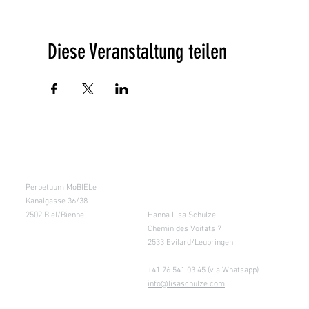
Diese Veranstaltung teilen
Kursraum
Lager
Perpetuum MoBIELe
für Abholung nach
Absprache &
Kanalgasse 36/38
Retouren
2502 Biel/Bienne
Hanna Lisa Schulze
Chemin des Voitats 7
2533 Evilard/Leubringen
+41 76 541 03 45 (via Whatsapp)
info@lisaschulze.com