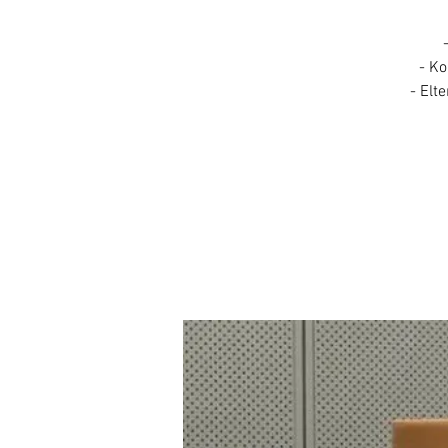
- Ko
- Elt