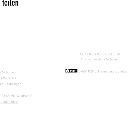
 teilen
Konto
CH43 0839 0035 4039 1000 7
A
lternative Bank Schweiz
ung nach
Absprache &
0765410345, Hanna Lisa Schulze
a Schulze
s Voitats 7
ard/Leubringen
 03 45 (via Whatsapp)
schulze.com