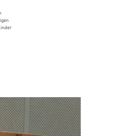
n
rigen
Kinder