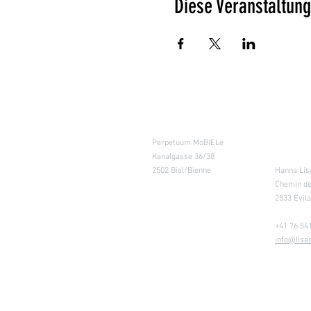
Diese Veranstaltung
Kursraum
Lager
Perpetuum MoBIELe
für Abhol
Kanalgasse 36/38
Retouren
2502 Biel/Bienne
Hanna Lis
Chemin de
2533 Evil
+41 76 541
info@lisa