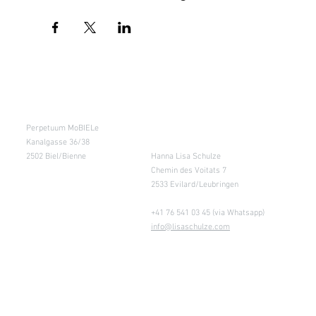
Kursraum
Lager
Perpetuum MoBIELe
für Abholung nach
Absprache &
Kanalgasse 36/38
Retouren
2502 Biel/Bienne
Hanna Lisa Schulze
Chemin des Voitats 7
2533 Evilard/Leubringen
+41 76 541 03 45 (via Whatsapp)
info@lisaschulze.com