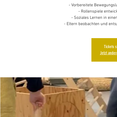
- Vorbereitete Bewegungs
- Rollenspiele entwic
- Soziales Lernen in ein
Tickets 
Jetzt ande